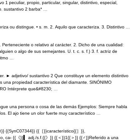
o 1 peculiar, propio, particular, singular, distintivo, especial,
co. sustantivo 2 barba* …
riza ou distingue. • s. m. 2. Aquilo que caracteriza. 3. Distintivo …
. Perteneciente o relativo al carácter. 2. Dicho de una cualidad:
guien o algo de sus semejantes. U. t. c. s. f.) 3. f. actriz de
ritmo …
r. ► adjetivo/ sustantivo 2 Que constituye un elemento distintivo
 es una propiedad característica del diamante. SINÓNIMO
TRO Intérprete que&#8230; …
ingue una persona o cosa de las demás Ejemplos: Siempre habla
os. El ajo tiene un olor fuerte muy característico …
} {{SynC07344}} {{［}}característico{{］}},
·co, ca› {{《}}▍ adj./s.f.{{》}} {{＜}}1{{＞}} {{♂}}Referido a una