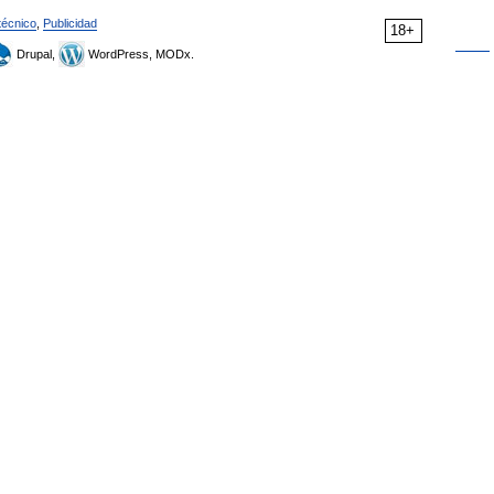
técnico
,
Publicidad
18+
Drupal,
WordPress, MODx.