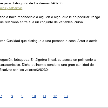
rve para distinguirlo de los demás:&#8230; …
nimos y antónimos
ine o hace reconocible a alguien o algo; que le es peculiar: rasgo
ue relaciona entre sí a un conjunto de variables: curva
cter. Cualidad que distingue a una persona o cosa. Actor o actriz
egación, búsqueda En álgebra lineal, se asocia un polinomio a
aracterístico. Dicho polinomio contiene una gran cantidad de
ificativos son los valores&#8230; …
7
8
9
10
11
12
13