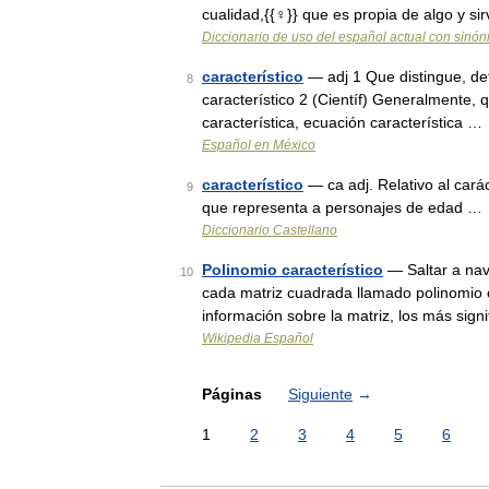
cualidad,{{♀}} que es propia de algo y si
Diccionario de uso del español actual con sinó
característico
— adj 1 Que distingue, def
8
característico 2 (Científ) Generalmente, q
característica, ecuación característica …
Español en México
característico
— ca adj. Relativo al cará
9
que representa a personajes de edad …
Diccionario Castellano
Polinomio característico
— Saltar a nav
10
cada matriz cuadrada llamado polinomio c
información sobre la matriz, los más sign
Wikipedia Español
Páginas
Siguiente
→
1
2
3
4
5
6