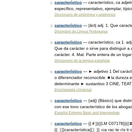
característico
— característico, ca adjetiv
2
específico, representativo, ejemplar, típi
Diccionario de sinónimos y antónimos
característico
— |âct| adj. 1. Que caracte
3
Dicionário da Língua Portuguesa
característico
— característico, ca 1. adj
4
Que da carácter o sirve para distinguir a al
carácter. 4. Mat. Parte entera de un loga
Diccionario de la lengua española
característico
— ► adjetivo 1 Del carácte
5
o diferenciador reconocible: ■ la dureza
determinante ► sustantivo 3 CINE, TEA
Enciclopedia Universal
característico
— (adj) (Básico) que dist
6
con ese tono característico de los abogad
Español Extremo Basic and Intermediate
característico
— {{＃}}{{LM C07178}}{{〓}
7
{{［}}característica{{］}} ‹ca·rac·te·rís·ti